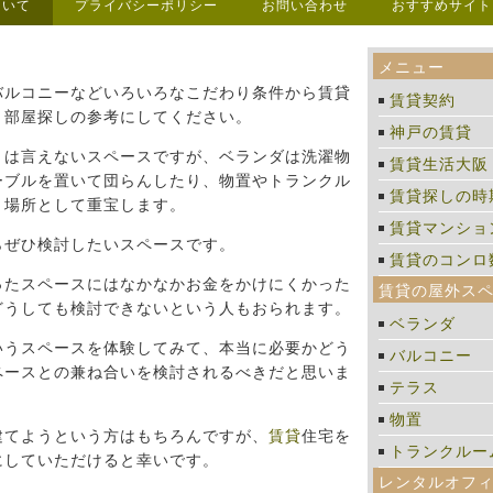
ついて
プライバシーポリシー
お問い合わせ
おすすめサイト
メニュー
バルコニーなどいろいろなこだわり条件から賃貸
賃貸契約
。部屋探しの参考にしてください。
神戸の賃貸
とは言えないスペースですが、ベランダは洗濯物
賃貸生活大阪
ーブルを置いて団らんしたり、物置やトランクル
賃貸探しの時
く場所として重宝します。
賃貸マンショ
らぜひ検討したいスペースです。
賃貸のコンロ
ったスペースにはなかなかお金をかけにくかった
賃貸の屋外ス
どうしても検討できないという人もおられます。
ベランダ
いうスペースを体験してみて、本当に必要かどう
バルコニー
ペースとの兼ね合いを検討されるべきだと思いま
テラス
物置
建てようという方はもちろんですが、
賃貸
住宅を
トランクルー
にしていただけると幸いです。
レンタルオフ